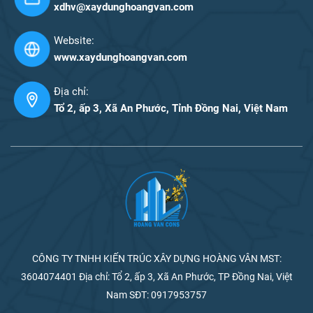
xdhv@xaydunghoangvan.com
Website:
www.xaydunghoangvan.com
Địa chỉ:
Tổ 2, ấp 3, Xã An Phước, Tỉnh Đồng Nai, Việt Nam
CÔNG TY TNHH KIẾN TRÚC XÂY DỰNG HOÀNG VÂN MST:
3604074401 Địa chỉ: Tổ 2, ấp 3, Xã An Phước, TP Đồng Nai, Việt
Nam SĐT: 0917953757