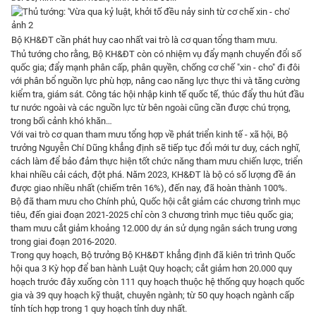
Bộ KH&ĐT cần phát huy cao nhất vai trò là cơ quan tổng tham mưu.
Thủ tướng cho rằng, Bộ KH&ĐT còn có nhiệm vụ đẩy mạnh chuyển đổi số
quốc gia; đẩy mạnh phân cấp, phân quyền, chống cơ chế "xin - cho" đi đôi
với phân bổ nguồn lực phù hợp, nâng cao năng lực thực thi và tăng cường
kiểm tra, giám sát. Công tác hội nhập kinh tế quốc tế, thúc đẩy thu hút đầu
tư nước ngoài và các nguồn lực từ bên ngoài cũng cần được chú trọng,
trong bối cảnh khó khăn…
Với vai trò cơ quan tham mưu tổng hợp về phát triển kinh tế - xã hội, Bộ
trưởng Nguyễn Chí Dũng khẳng định sẽ tiếp tục đổi mới tư duy, cách nghĩ,
cách làm để bảo đảm thực hiện tốt chức năng tham mưu chiến lược, triển
khai nhiều cải cách, đột phá. Năm 2023, KH&ĐT là bộ có số lượng đề án
được giao nhiều nhất (chiếm trên 16%), đến nay, đã hoàn thành 100%.
Bộ đã tham mưu cho Chính phủ, Quốc hội cắt giảm các chương trình mục
tiêu, đến giai đoạn 2021-2025 chỉ còn 3 chương trình mục tiêu quốc gia;
tham mưu cắt giảm khoảng 12.000 dự án sử dụng ngân sách trung ương
trong giai đoạn 2016-2020.
Trong quy hoạch, Bộ trưởng Bộ KH&ĐT khẳng định đã kiên trì trình Quốc
hội qua 3 Kỳ họp để ban hành Luật Quy hoạch; cắt giảm hơn 20.000 quy
hoạch trước đây xuống còn 111 quy hoạch thuộc hệ thống quy hoạch quốc
gia và 39 quy hoạch kỹ thuật, chuyên ngành; từ 50 quy hoạch ngành cấp
tỉnh tích hợp trong 1 quy hoạch tỉnh duy nhất.