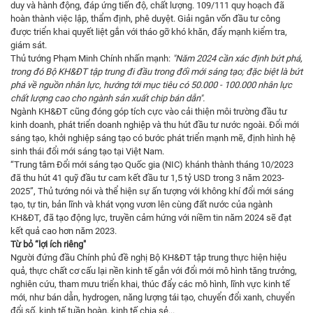
duy và hành động, đáp ứng tiến độ, chất lượng. 109/111 quy hoạch đã
hoàn thành việc lập, thẩm định, phê duyệt. Giải ngân vốn đầu tư công
được triển khai quyết liệt gắn với tháo gỡ khó khăn, đẩy mạnh kiểm tra,
giám sát.
Thủ tướng Phạm Minh Chính nhấn mạnh:
"Năm 2024 cần xác định bứt phá,
trong đó Bộ KH&ĐT tập trung đi đầu trong đổi mới sáng tạo; đặc biệt là bứt
phá về nguồn nhân lực, hướng tới mục tiêu có 50.000 - 100.000 nhân lực
chất lượng cao cho ngành sản xuất chip bán dẫn".
Ngành KH&ĐT cũng đóng góp tích cực vào cải thiện môi trường đầu tư
kinh doanh, phát triển doanh nghiệp và thu hút đầu tư nước ngoài. Đổi mới
sáng tạo, khởi nghiệp sáng tạo có bước phát triển mạnh mẽ, định hình hệ
sinh thái đổi mới sáng tạo tại Việt Nam.
“Trung tâm Đổi mới sáng tạo Quốc gia (NIC) khánh thành tháng 10/2023
đã thu hút 41 quỹ đầu tư cam kết đầu tư 1,5 tỷ USD trong 3 năm 2023-
2025”, Thủ tướng nói và thể hiện sự ấn tượng với không khí đổi mới sáng
tạo, tự tin, bản lĩnh và khát vọng vươn lên cùng đất nước của ngành
KH&ĐT, đã tạo động lực, truyền cảm hứng với niềm tin năm 2024 sẽ đạt
kết quả cao hơn năm 2023.
Từ bỏ “lợi ích riêng"
Người đứng đầu Chính phủ đề nghị Bộ KH&ĐT tập trung thực hiện hiệu
quả, thực chất cơ cấu lại nền kinh tế gắn với đổi mới mô hình tăng trưởng,
nghiên cứu, tham mưu triển khai, thúc đẩy các mô hình, lĩnh vực kinh tế
mới, như bán dẫn, hydrogen, năng lượng tái tạo, chuyển đổi xanh, chuyển
đổi số, kinh tế tuần hoàn, kinh tế chia sẻ...