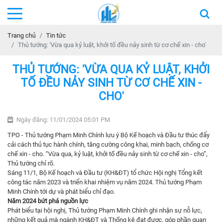
Trang chủ
Tin tức
Thủ tướng: 'Vừa qua kỷ luật, khởi tố đều nảy sinh từ cơ chế xin - cho'
THỦ TƯỚNG: 'VỪA QUA KỶ LUẬT, KHỞI
TỐ ĐỀU NẢY SINH TỪ CƠ CHẾ XIN -
CHO'
Ngày đăng: 11/01/2024 05:01 PM
TPO - Thủ tướng Phạm Minh Chính lưu ý Bộ Kế hoạch và Đầu tư thúc đẩy
cải cách thủ tục hành chính, tăng cường công khai, minh bạch, chống cơ
chế xin - cho. “Vừa qua, kỷ luật, khởi tố đều nảy sinh từ cơ chế xin - cho”,
Thủ tướng chỉ rõ.
Sáng 11/1, Bộ Kế hoạch và Đầu tư (KH&ĐT) tổ chức Hội nghị Tổng kết
công tác năm 2023 và triển khai nhiệm vụ năm 2024. Thủ tướng Phạm
Minh Chính tới dự và phát biểu chỉ đạo.
Năm 2024 bứt phá nguồn lực
Phát biểu tại hội nghị, Thủ tướng Phạm Minh Chính ghi nhận sự nỗ lực,
những kết quả mà ngành KH&ĐT và Thống kê đạt được, góp phần quan