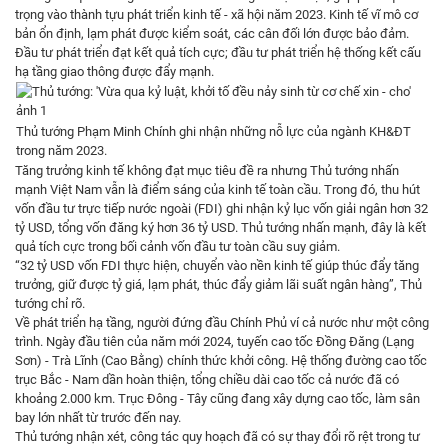
trọng vào thành tựu phát triển kinh tế - xã hội năm 2023. Kinh tế vĩ mô cơ
bản ổn định, lạm phát được kiểm soát, các cân đối lớn được bảo đảm.
Đầu tư phát triển đạt kết quả tích cực; đầu tư phát triển hệ thống kết cấu
hạ tầng giao thông được đẩy mạnh.
Thủ tướng Phạm Minh Chính ghi nhận những nỗ lực của ngành KH&ĐT
trong năm 2023.
Tăng trưởng kinh tế không đạt mục tiêu đề ra nhưng Thủ tướng nhấn
mạnh Việt Nam vẫn là điểm sáng của kinh tế toàn cầu. Trong đó, thu hút
vốn đầu tư trực tiếp nước ngoài (FDI) ghi nhận kỷ lục vốn giải ngân hơn 32
tỷ USD, tổng vốn đăng ký hơn 36 tỷ USD. Thủ tướng nhấn mạnh, đây là kết
quả tích cực trong bối cảnh vốn đầu tư toàn cầu suy giảm.
“32 tỷ USD vốn FDI thực hiện, chuyển vào nền kinh tế giúp thúc đẩy tăng
trưởng, giữ được tỷ giá, lạm phát, thúc đẩy giảm lãi suất ngân hàng”, Thủ
tướng chỉ rõ.
Về phát triển hạ tầng, người đứng đầu Chính Phủ ví cả nước như một công
trình. Ngày đầu tiên của năm mới 2024, tuyến cao tốc Đồng Đăng (Lạng
Sơn) - Trà Lĩnh (Cao Bằng) chính thức khởi công. Hệ thống đường cao tốc
trục Bắc - Nam dần hoàn thiện, tổng chiều dài cao tốc cả nước đã có
khoảng 2.000 km. Trục Đông - Tây cũng đang xây dựng cao tốc, làm sân
bay lớn nhất từ trước đến nay.
Thủ tướng nhận xét, công tác quy hoạch đã có sự thay đổi rõ rệt trong tư